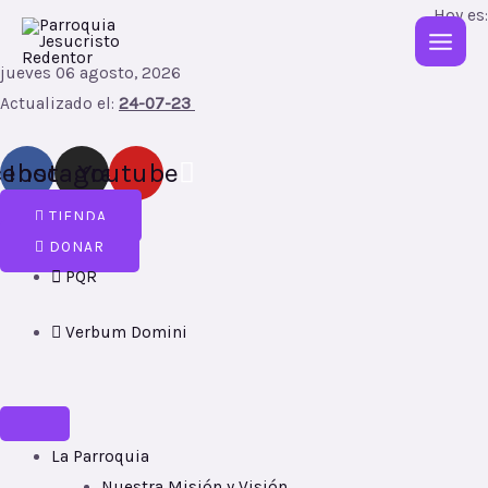
Ir
Hoy es:
MAIN
al
MEN
jueves 06 agosto, 2026
contenido
Actualizado el:
24-07-23
cebook
Instagram
Youtube
TIENDA
DONAR
PQR
Verbum Domini
La Parroquia
Nuestra Misión y Visión